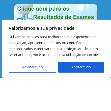
Valorizamos a sua privacidade
Utilizamos cookies para melhorar a sua experiência de
Endereço:
navegação, apresentar anúncios ou conteúdos
personalizados e analisar o nosso tráfego. Ao clicar em
Avenida São Paulo, 750 Árvore Grande - Sorocaba -
"Aceitar tudo", você aceita a nossa utilização de cookies.
SP
Telefone do hospital:
(15) 2101-8000
Rejeitar tudo
Aceitar tudo
Ouvidoria:
(15) 2101-8051
Serviço de Assistência ao Paciente:
(15) 99802-
0524
Localização