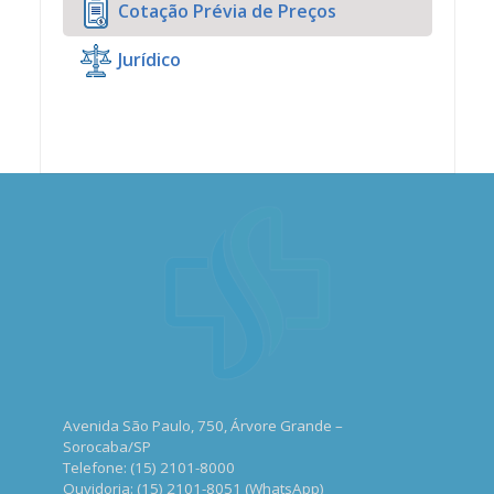
Cotação Prévia de Preços
Jurídico
Avenida São Paulo, 750, Árvore Grande –
Sorocaba/SP
Telefone: (15) 2101-8000
Ouvidoria: (15) 2101-8051 (WhatsApp)