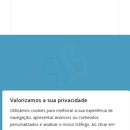
Valorizamos a sua privacidade
Avenida São Paulo, 750, Árvore Grande –
Sorocaba/SP
Utilizamos cookies para melhorar a sua experiência de
Telefone: (15) 2101-8000
navegação, apresentar anúncios ou conteúdos
Ouvidoria: (15) 2101-8051 (WhatsApp)
www.santacasasorocaba.com.br
personalizados e analisar o nosso tráfego. Ao clicar em
CNPJ: 71.485.056/0001-21