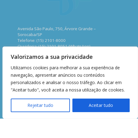
Avenida São Paulo, 750, Árvore Grande –
Sorocaba/SP
Telefone: (15) 2101-8000
Ouvidoria: (15) 2101-8051 (WhatsApp)
www.santacasasorocaba.com.br
Valorizamos a sua privacidade
CNPJ: 71.485.056/0001-21
Utilizamos cookies para melhorar a sua experiência de
navegação, apresentar anúncios ou conteúdos
personalizados e analisar o nosso tráfego. Ao clicar em
"Aceitar tudo", você aceita a nossa utilização de cookies.
Rejeitar tudo
Aceitar tudo
Copyright © 2026 - Irmandade da Santa Casa de